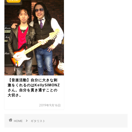
音楽活動
【音楽活動】自分に大きな刺
激をくれるのはKellySIMONZ
さん。自分を貫き通すことの
大切さ。
2019年9月16日
HOME
ギタリスト