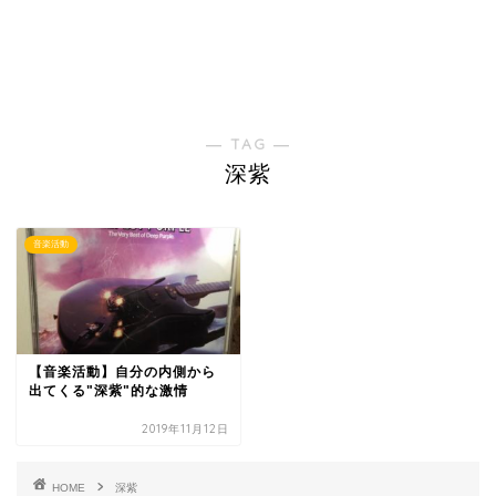
― TAG ―
深紫
音楽活動
【音楽活動】自分の内側から
出てくる"深紫"的な激情
2019年11月12日
HOME
深紫