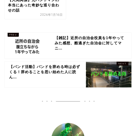
【人間関係】元バンドマンの
本当にあった奇妙な巡り合わ
せの話
2026年1月16日
【雑記】近所の自治会役員を1年やって
みた感想、酷過ぎた自治会に対してマ
ニ...
【バンド活動】バンドを辞める時は必ず
くる！辞めることを思い始めた人に読
ん...