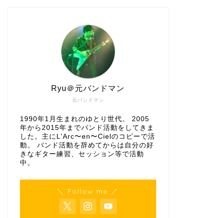
Ryu＠元バンドマン
元バンドマン
1990年1月生まれのゆとり世代。 2005
年から2015年までバンド活動をしてきま
した。主にL'Arc〜en〜Cielのコピーで活
動。 バンド活動を辞めてからは自分の好
きなギター練習、セッション等で活動
中。
＼ Follow me ／