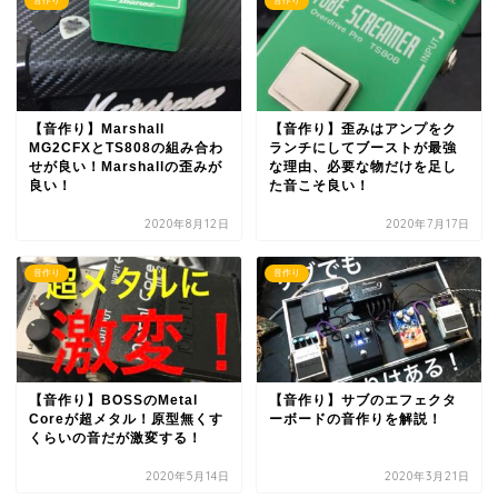
音作り
音作り
【音作り】Marshall
【音作り】歪みはアンプをク
MG2CFXとTS808の組み合わ
ランチにしてブーストが最強
せが良い！Marshallの歪みが
な理由、必要な物だけを足し
良い！
た音こそ良い！
2020年8月12日
2020年7月17日
音作り
音作り
【音作り】BOSSのMetal
【音作り】サブのエフェクタ
Coreが超メタル！原型無くす
ーボードの音作りを解説！
くらいの音だが激変する！
2020年5月14日
2020年3月21日