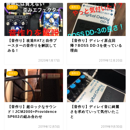
音作り
音作り
【音作り】改造RATと自作ブ
【音作り】ディレイ原点回
ースターの音作りを解説して
帰？BOSS DD-3を使っている
みる！
理由
2020年1月17日
2019年12月20日
音作り
音作り
【音作り】超ロックなサウン
【音作り】ディレイ音に綺麗
ド！JCM2000+Providence
さを求めていって気付いたこ
SP602の組み合わせ
と
2019年12月5日
2019年9月30日