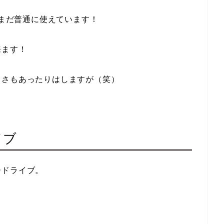
だまだ普通に使えています！
来ます！
しさもあったりはしますが（笑）
イブ
ードライブ。