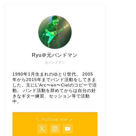
Ryu＠元バンドマン
元バンドマン
1990年1月生まれのゆとり世代。 2005
年から2015年までバンド活動をしてきま
した。主にL'Arc〜en〜Cielのコピーで活
動。 バンド活動を辞めてからは自分の好
きなギター練習、セッション等で活動
中。
＼ Follow me ／