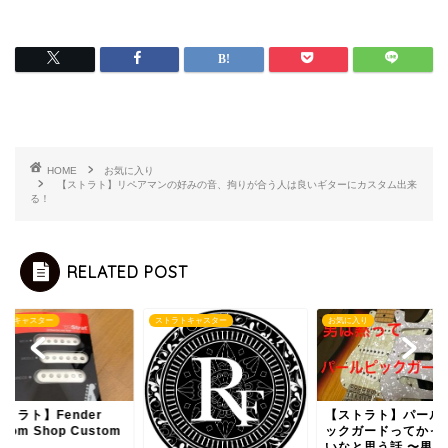
HOME
お気に入り
【ストラト】リペアマンの好みの音、拘りが合う人は良いギターにカスタム出来
る！
RELATED POST
ラトキャスター
ストラトキャスター
お気に入り
トラト】Fender
【ストラト】パール
stom Shop Custom
ックガードってかっ
.
いなと思う話 〜男は黙