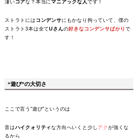
凄い
コア
な？本当に
マニアックな人
です！
ストラトには
コンデンサ
にもかなり拘っていて、僕の
ストラト3本は全て
Uさん
の
好きなコンデンサばかり
で
す！
“遊び”の大切さ
ここで言う”遊び”というのは
音は
ハイクォリティ
な方向へいくと少し
アク
が強くな
るから