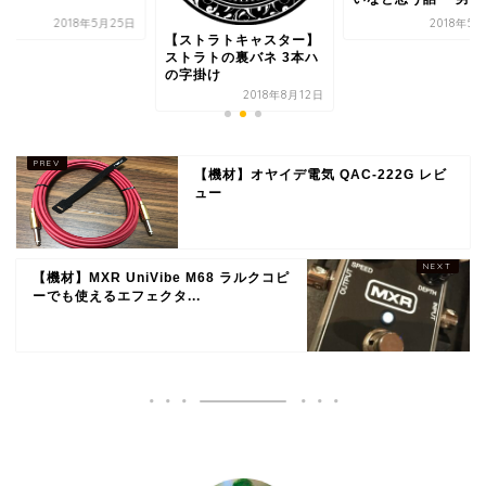
2018年5月25日
2018年5
【ストラトキャスター】
ストラトの裏バネ 3本ハ
の字掛け
2018年8月12日
【機材】オヤイデ電気 QAC-222G レビ
ュー
【機材】MXR UniVibe M68 ラルクコピ
ーでも使えるエフェクタ...