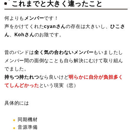
これまでと大きく違ったこと
何よりも
メンバー
です！
声をかけてくれた
cyanさん
の存在は大きいし、
ひこさ
ん
、
Kohさん
のお陰です。
昔のバンドは
全く気の合わないメンバー
もいましたし
メンバー間の面倒なことも自ら解決にむけて取り組ん
でました。
持ちつ持たれつ
なら良いけど
明らかに自分が負担多く
てしんどかった
という現実（悲）
具体的には
同期機材
音源準備