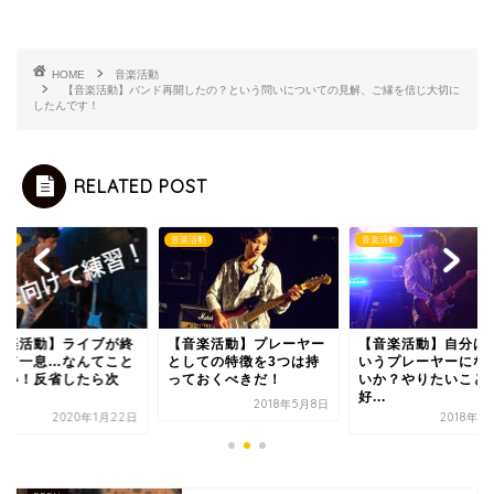
HOME
音楽活動
【音楽活動】バンド再開したの？という問いについての見解、ご縁を信じ大切に
したんです！
RELATED POST
楽活動
音楽活動
音楽活動
音楽活動】プレーヤー
【音楽活動】自分はどう
【音楽活動】ライブ
しての特徴を3つは持
いうプレーヤーになりた
わって一息…なんて
ておくべきだ！
いか？やりたいこと、
はない！反省したら
好...
の...
2018年5月8日
2018年3月11日
2020年1