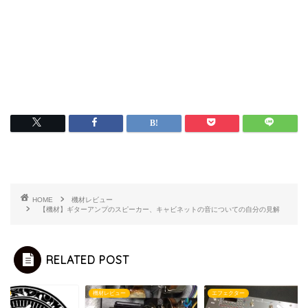
HOME
機材レビュー
【機材】ギターアンプのスピーカー、キャビネットの音についての自分の見解
RELATED POST
レビュー
エフェクター
機材レビュー