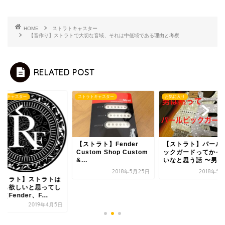
HOME
ストラトキャスター
【音作り】ストラトで大切な音域、それは中低域である理由と考察
RELATED POST
ラトキャスター
ストラトキャスター
お気に入り
【ストラト】Fender
【ストラト】パール
Custom Shop Custom
ックガードってかっ
&...
いなと思う話 〜男は黙
2018年5月25日
2018年5
ストラト】ストラトは
本も欲しいと思ってし
（Fender、F...
2019年4月5日