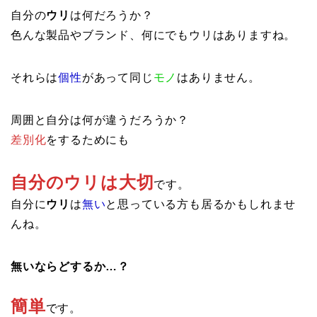
自分の
ウリ
は何だろうか？
色んな製品やブランド、何にでもウリはありますね。
それらは
個性
があって同じ
モノ
はありません。
周囲と自分は何が違うだろうか？
差別化
をするためにも
自分のウリは大切
です。
自分に
ウリ
は
無い
と思っている方も居るかもしれませ
んね。
無いならどするか…？
簡単
です。