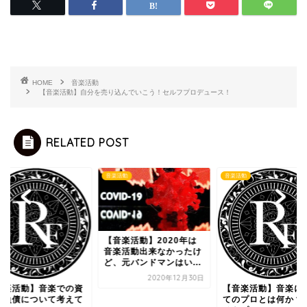
HOME
音楽活動
【音楽活動】自分を売り込んでいこう！セルフプロデュース！
RELATED POST
音楽活動
音楽活動
【音楽活動】2020年は
音楽活動出来なかったけ
ど、元バンドマンはい...
2020年12月30日
音楽活動】音楽での資
【音楽活動】音楽に
と負債について考えて
てのプロとは何か？