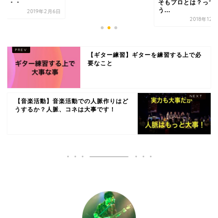
る・・・
そもプロとは？って
う...
2019年2月6日
2018年12
【ギター練習】ギターを練習する上で必
要なこと
【音楽活動】音楽活動での人脈作りはど
うするか？人脈、コネは大事です！